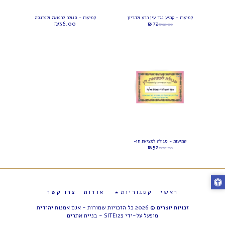
קמיעות - קמיע נגד עין הרע ולהריון
קמיעות - סגולה לרפואה ולפרנסה
₪
36.00
₪
72
₪
92.00
קמיעות - סגולה למציאת חן-
₪
52
₪
72.00
ראשי
קטגוריות
אודות
צרו קשר
זכויות יוצרים © 2026 כל הזכויות שמורות -
אגם אמנות יהודית
מופעל על-ידי
SITE123
-
בניית אתרים