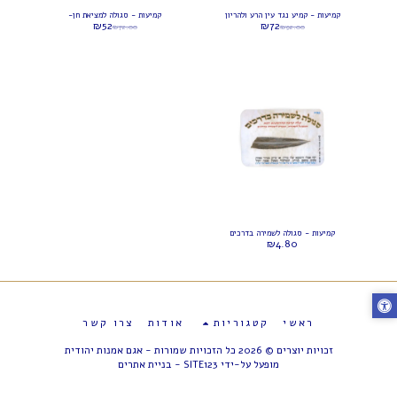
קמיעות - קמיע נגד עין הרע ולהריון
קמיעות - סגולה למציאת חן-
₪
52
₪
72
₪
72.00
₪
92.00
קמיעות - סגולה לשמירה בדרכים
₪
4.80
ראשי
קטגוריות
אודות
צרו קשר
זכויות יוצרים © 2026 כל הזכויות שמורות -
אגם אמנות יהודית
מופעל על-ידי
SITE123
-
בניית אתרים